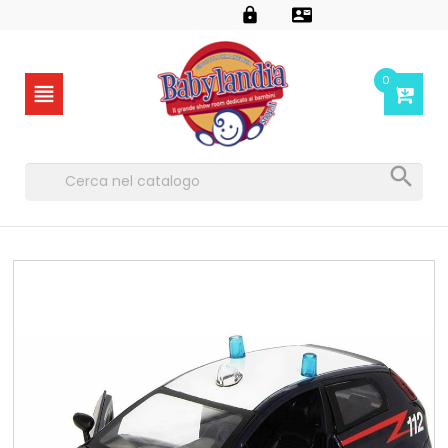


0

