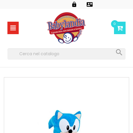


0

