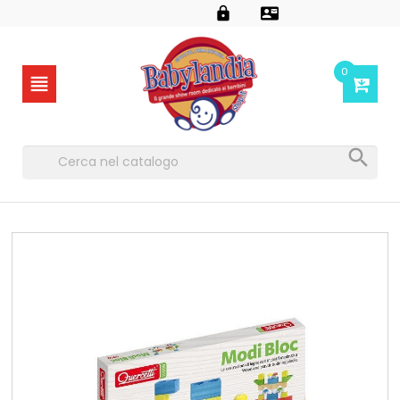


0

