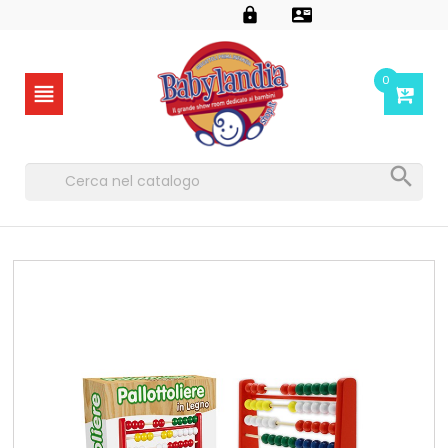


0

