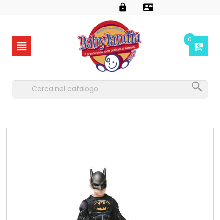


0

