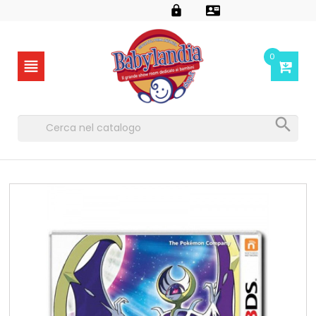


0

