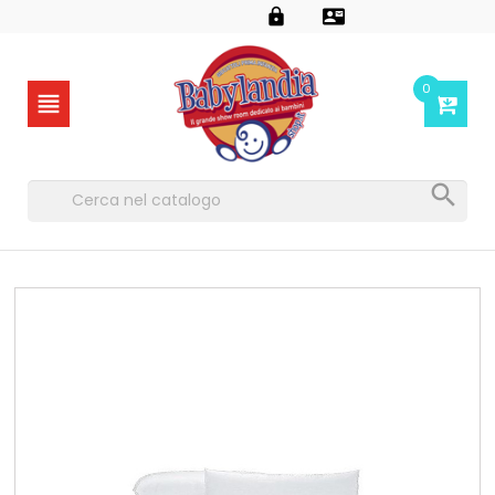


0

