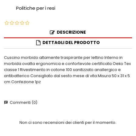
Politiche per i resi
DESCRIZIONE
DETTAGLI DEL PRODOTTO
Cuscino morbido altamente traspirante per lettino Interno in
morbida ovatta ergonomica e confortevole certificata Oeko Tex
classe 1 Rivestimento in cotone 100 sanitizzato anallergico e
antibatterico Consigliato dal sesto mese di vita Misura 50 x 31 x 5
cm Confezione 1pz
Commenti (0)
chat
Non ci sono recensioni dei clienti per il momento.