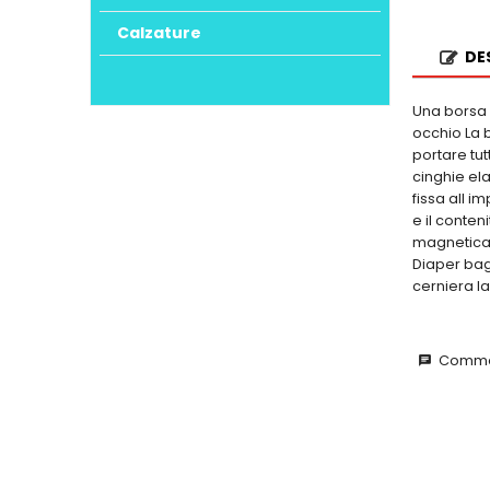
Calzature
DE
Una borsa p
occhio La b
portare tut
cinghie ela
fissa all 
e il conten
magnetica 
Diaper bag
cerniera l
Commen
chat