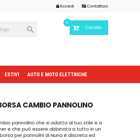
Accedi
Contattaci


0
Carrello

ESTIVI
AUTO E MOTO ELETTRICHE
 BORSA CAMBIO PANNOLINO
mbio pannolino che si adatta al tuo stile e a
tner e che può essere abbinata a tutto in un
borsa per pannolini di Nuna è discreta ed