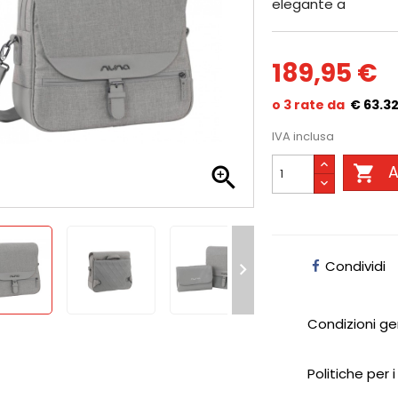
elegante a
189,95 €
€ 63.3
IVA inclusa


A
Condividi

Condizioni ge
Politiche per i