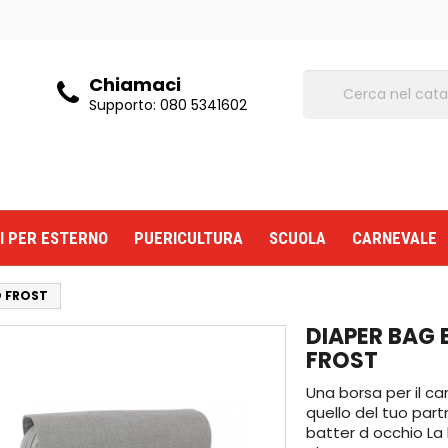
Chiamaci
Supporto:
080 5341602
I PER ESTERNO
PUERICULTURA
SCUOLA
CARNEVALE
O FROST
DIAPER BAG
FROST
Una borsa per il ca
quello del tuo par
batter d occhio La 