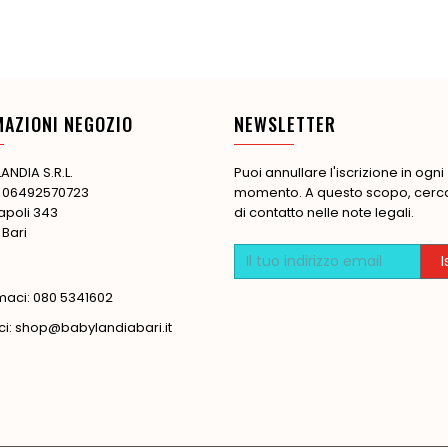
MAZIONI NEGOZIO
NEWSLETTER
ANDIA S.R.L.
Puoi annullare l'iscrizione in ogni
: 06492570723
momento. A questo scopo, cerca 
apoli 343
di contatto nelle note legali.
 Bari
maci:
080 5341602
ci:
shop@babylandiabari.it