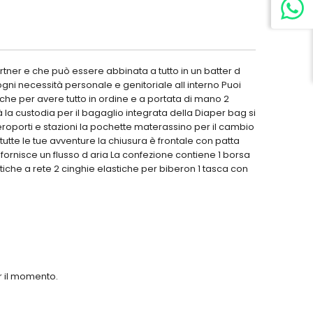
artner e che può essere abbinata a tutto in un batter d
gni necessità personale e genitoriale all interno Puoi
iche per avere tutto in ordine e a portata di mano 2
à la custodia per il bagaglio integrata della Diaper bag si
roporti e stazioni la pochette materassino per il cambio
 tutte le tue avventure la chiusura è frontale con patta
fornisce un flusso d aria La confezione contiene 1 borsa
iche a rete 2 cinghie elastiche per biberon 1 tasca con
er il momento.