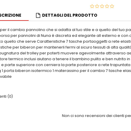
SCRIZIONE
DETTAGLI DEL PRODOTTO
er il cambio pannolino che si adatta al tuo stile e a quello del tuo p
orsa per pannolini di Nuna è discreta ed elegante all esterno e con o
to quello che serve Caratteristiche 7 tasche portaoggetti a rete elast
stiche per biberon per mantenerli fermi al sicuro tessuti di alta qualit
impugnatura del trolley per poterti muovere agevolmente attraverso ae
itore termico inclusi aiutano a tenere il bambino pulito e ben nutrito in
e parte superiore con cerniera la parte posteriore a rete trapuntata 
 1 porta biberon isotermico 1 materassino per il cambio 7 tasche elast
avabile
ti (0)
Non ci sono recensioni dei clienti p