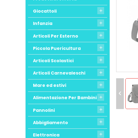
Giocattoli

Infanzia

Articoli Per Esterno

Piccola Puericultura

Articoli Scolastici

Articoli Carnevaleschi

Mare ed estivi


Alimentazione Per Bambini

Pannolini

Abbigliamento

Elettronica
