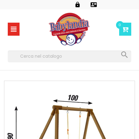


0

