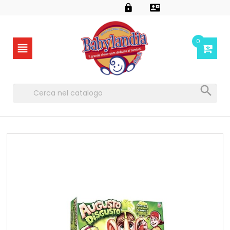


0

