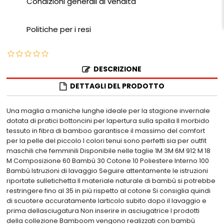
Condizioni generali di vendita
Politiche per i resi
DESCRIZIONE
DETTAGLI DEL PRODOTTO
Una maglia a maniche lunghe ideale per la stagione invernale
dotata di pratici bottoncini per lapertura sulla spalla Il morbido
tessuto in fibra di bamboo garantisce il massimo del comfort
per la pelle del piccolo I colori tenui sono perfetti sia per outfit
maschili che femminili Disponibile nelle taglie 1M 3M 6M 912 M 18
M Composizione 60 Bambù 30 Cotone 10 Poliestere Interno 100
Bambù Istruzioni di lavaggio Seguire attentamente le istruzioni
riportate sulletichetta Il materiale naturale di bambù si potrebbe
restringere fino al 35 in più rispetto al cotone Si consiglia quindi
di scuotere accuratamente larticolo subito dopo il lavaggio e
prima dellasciugatura Non inserire in asciugatrice I prodotti
della collezione Bamboom vengono realizzati con bambù