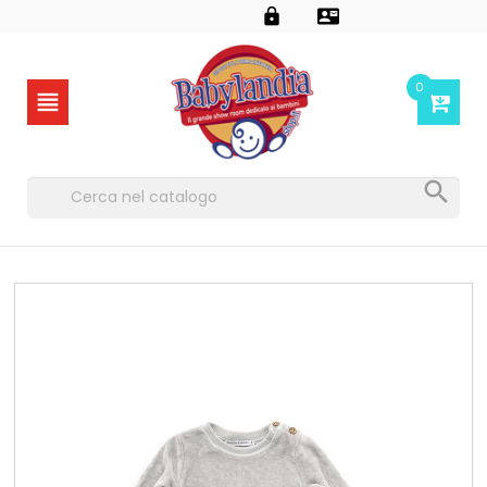


0

