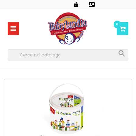


0

