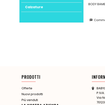
BODY BAMB
Calzature
Commen
chat
PRODOTTI
INFOR
BABYL
Offerte
P.IVA
Nuovi prodotti
Via N
Più venduti
70123