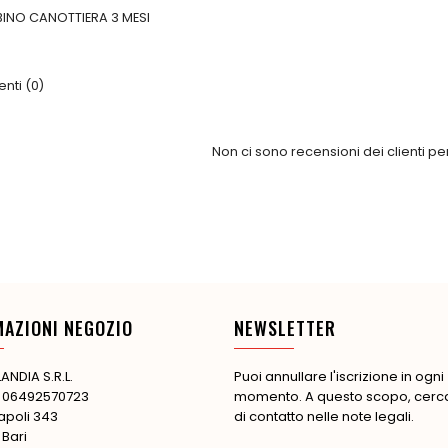
INO CANOTTIERA 3 MESI
ti (0)
Non ci sono recensioni dei clienti p
MAZIONI NEGOZIO
NEWSLETTER
ANDIA S.R.L.
Puoi annullare l'iscrizione in ogni
: 06492570723
momento. A questo scopo, cerca 
apoli 343
di contatto nelle note legali.
 Bari