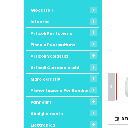
Giocattoli

Infanzia

Articoli Per Esterno

Piccola Puericultura

Articoli Scolastici

Articoli Carnevaleschi

Mare ed estivi


Alimentazione Per Bambini

Pannolini

Abbigliamento

DE
Elettronica
