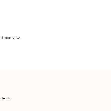
er il momento.
le info