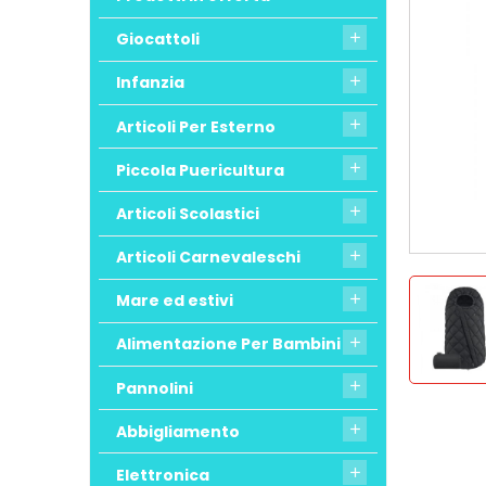
Giocattoli

Infanzia

Articoli Per Esterno

Piccola Puericultura

Articoli Scolastici

Articoli Carnevaleschi

Mare ed estivi

Alimentazione Per Bambini

Pannolini

Abbigliamento

Elettronica
