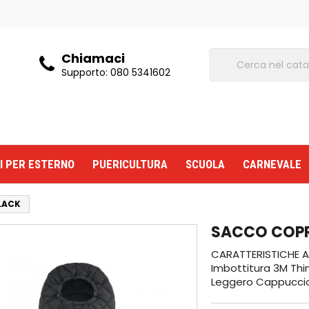
Chiamaci
Supporto:
080 5341602
I PER ESTERNO
PUERICULTURA
SCUOLA
CARNEVALE
LACK
SACCO COP
CARATTERISTICHE Ad
Imbottitura 3M Thin
Leggero Cappuccio 