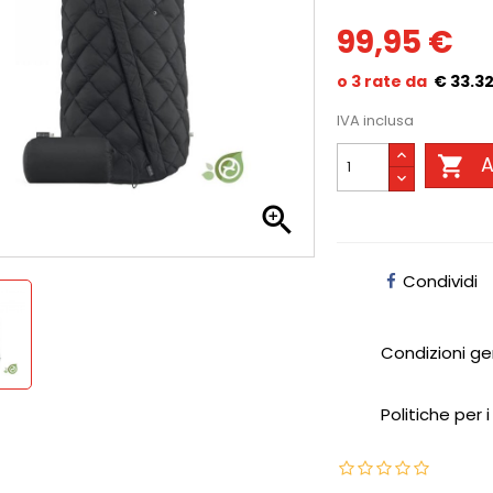
99,95 €
€ 33.3
IVA inclusa

A

Condividi
Condizioni ge
Politiche per i