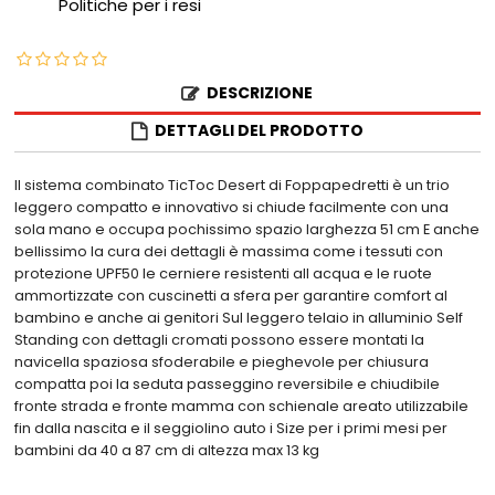
Politiche per i resi
DESCRIZIONE
DETTAGLI DEL PRODOTTO
Il sistema combinato TicToc Desert di Foppapedretti è un trio
leggero compatto e innovativo si chiude facilmente con una
sola mano e occupa pochissimo spazio larghezza 51 cm E anche
bellissimo la cura dei dettagli è massima come i tessuti con
protezione UPF50 le cerniere resistenti all acqua e le ruote
ammortizzate con cuscinetti a sfera per garantire comfort al
bambino e anche ai genitori Sul leggero telaio in alluminio Self
Standing con dettagli cromati possono essere montati la
navicella spaziosa sfoderabile e pieghevole per chiusura
compatta poi la seduta passeggino reversibile e chiudibile
fronte strada e fronte mamma con schienale areato utilizzabile
fin dalla nascita e il seggiolino auto i Size per i primi mesi per
bambini da 40 a 87 cm di altezza max 13 kg