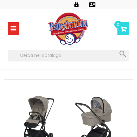


0

