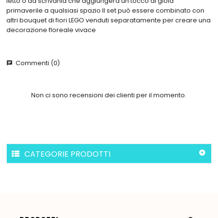
letto o da scrivania che aggiungerà un tocco di gioia
primaverile a qualsiasi spazio Il set può essere combinato con
altri bouquet di fiori LEGO venduti separatamente per creare una
decorazione floreale vivace
Commenti (0)
chat
Non ci sono recensioni dei clienti per il momento.
CATEGORIE PRODOTTI
