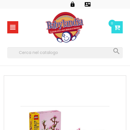


0

