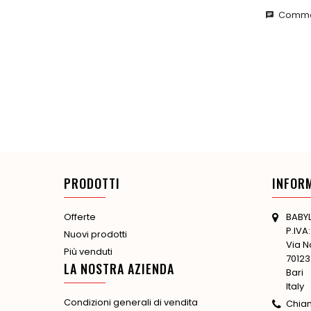
Commen
chat
PRODOTTI
INFOR
BABYL
Offerte
P.IVA
Nuovi prodotti
Via N
Più venduti
70123
LA NOSTRA AZIENDA
Bari
Italy
Condizioni generali di vendita
Chia