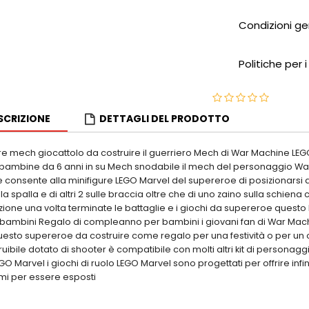
Condizioni ge
Politiche per i
SCRIZIONE
DETTAGLI DEL PRODOTTO
ure mech giocattolo da costruire il guerriero Mech di War Machine LEG
bambine da 6 anni in su Mech snodabile il mech del personaggio W
e consente alla minifigure LEGO Marvel del supereroe di posizionarsi 
la spalla e di altri 2 sulle braccia oltre che di uno zaino sulla schie
izione una volta terminate le battaglie e i giochi da supereroe ques
 bambini Regalo di compleanno per bambini i giovani fan di War Mac
uesto supereroe da costruire come regalo per una festività o per un o
uibile dotato di shooter è compatibile con molti altri kit di persona
Marvel i giochi di ruolo LEGO Marvel sono progettati per offrire infi
imi per essere esposti