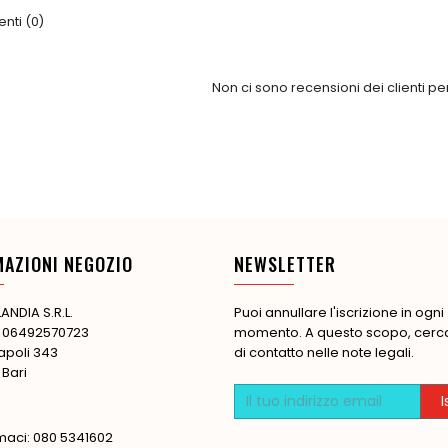
ti (0)
Non ci sono recensioni dei clienti p
MAZIONI NEGOZIO
NEWSLETTER
ANDIA S.R.L.
Puoi annullare l'iscrizione in ogni
: 06492570723
momento. A questo scopo, cerca 
apoli 343
di contatto nelle note legali.
 Bari
maci:
080 5341602