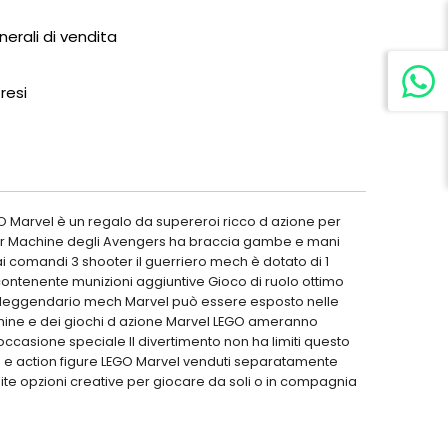
nerali di vendita
 resi
O Marvel è un regalo da supereroi ricco d azione per
ar Machine degli Avengers ha braccia gambe e mani
ai comandi 3 shooter il guerriero mech è dotato di 1
na contenente munizioni aggiuntive Gioco di ruolo ottimo
to leggendario mech Marvel può essere esposto nelle
hine e dei giochi d azione Marvel LEGO ameranno
ccasione speciale Il divertimento non ha limiti questo
ggi e action figure LEGO Marvel venduti separatamente
nite opzioni creative per giocare da soli o in compagnia