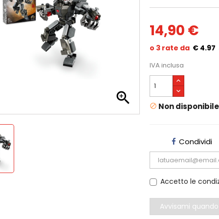
14,90 €
€ 4.97
IVA inclusa

Non disponibil

Condividi
Accetto le condiz
Avvisami quando 