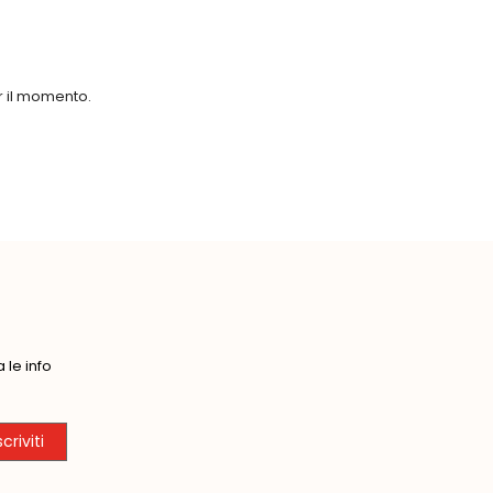
er il momento.
le info