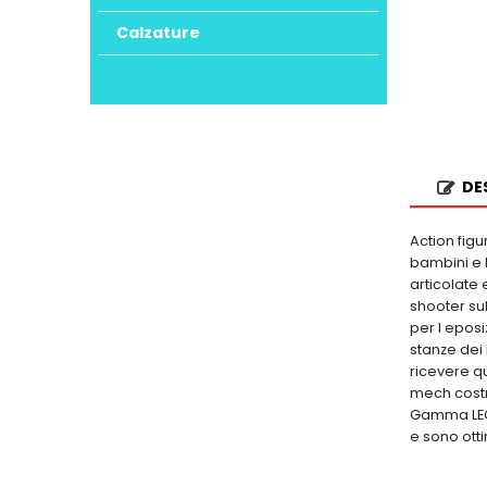
Calzature
DE
Action fig
bambini e 
articolate 
shooter sul
per l epos
stanze dei
ricevere q
mech costr
Gamma LEGO 
e sono ott