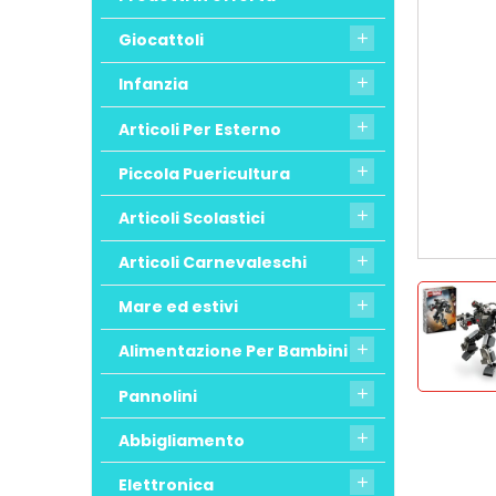
Giocattoli

Infanzia

Articoli Per Esterno

Piccola Puericultura

Articoli Scolastici

Articoli Carnevaleschi

Mare ed estivi

Alimentazione Per Bambini

Pannolini

Abbigliamento

Elettronica
