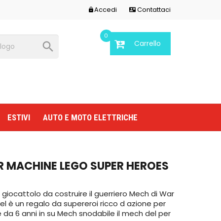
Accedi
Contattaci


0
Carrello

ESTIVI
AUTO E MOTO ELETTRICHE
R MACHINE LEGO SUPER HEROES
giocattolo da costruire il guerriero Mech di War
l è un regalo da supereroi ricco d azione per
da 6 anni in su Mech snodabile il mech del per