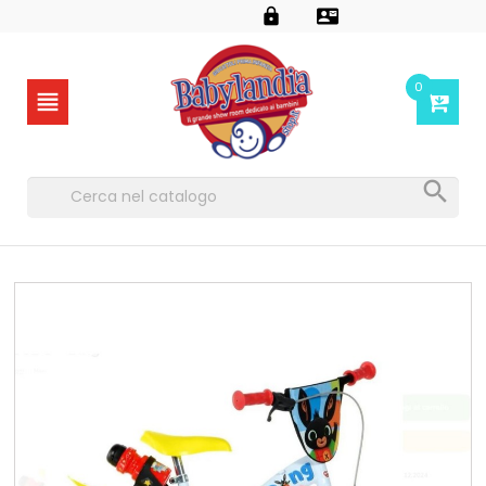


0

