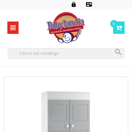


0

