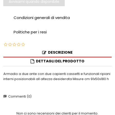
Avvisami quando disponibile
Condizioni generali di vendita
Politiche per i resi
DESCRIZIONE
DETTAGLI DEL PRODOTTO
Armadio a due ante con due capienti cassetti e funzionali ripiani
interni posizionabili all altezza desiderata Misure cm 91x50x180 h
Commenti (0)
chat
Non ci sono recensioni dei clienti per il momento.