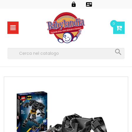


0

