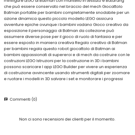
minifigure LEGO di Batman con mantello in tessuto e Batarang
che può essere conservato nel braccio del mech Giocattolo
Batman portatile per bambini completamente snodabile per un
azione dinamica questo piccolo modello LEGO assicura
avventure epiche ovunque i bambini vadano Gioco creativo da
esposizione il personaggio di Batman da collezione può
assumere diverse pose per il gioco di ruolo di fantasia e per
essere esposto in maniera creativa Regalo creativo di Batman
per bambini regala questo robot giocattolo di Batman ai
bambini appassionati di supereroi e di mech da costruire con le
costruzioni LEGO Istruzioni per la costruzione in 3D i bambini
possono scaricare l app LEGO Builder per vivere un esperienza
di costruzione avvincente usando strumenti digitali per zoomare
e ruotare i modelli in 3D salvare i set e monitorare i progressi
Commenti (0)
chat
Non ci sono recensioni dei clienti per il momento.