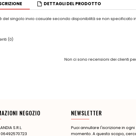
SCRIZIONE
DETTAGLI DEL PRODOTTO
è del singolo invio casuale secondo disponibilità se non specificato in
ti (0)
Non ci sono recensioni dei clienti p
MAZIONI NEGOZIO
NEWSLETTER
ANDIA S.R.L.
Puoi annullare l'iscrizione in ogni
: 06492570723
momento. A questo scopo, cerca 