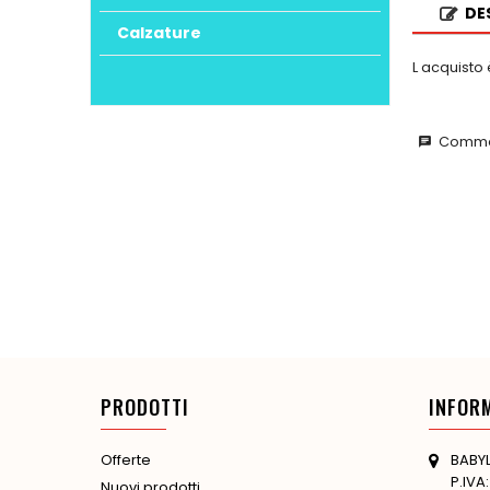
DE
Calzature
L acquisto 
Commen
chat
PRODOTTI
INFOR
BABYL
Offerte
P.IVA
Nuovi prodotti