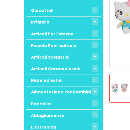
Giocattoli

Infanzia

Articoli Per Esterno

Piccola Puericultura

Articoli Scolastici

Articoli Carnevaleschi

Mare ed estivi

Alimentazione Per Bambini

Pannolini

Abbigliamento

Elettronica
