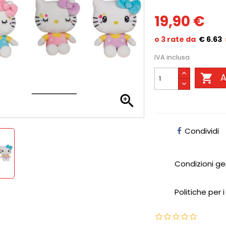
19,90 €
€ 6.63
IVA inclusa

A

Condividi
Condizioni ge
Politiche per i