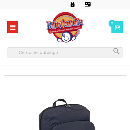


0

