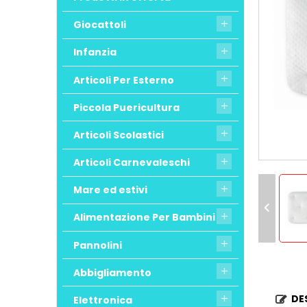
Giocattoli

Infanzia

Articoli Per Esterno

Piccola Puericultura

Articoli Scolastici

Articoli Carnevaleschi

Mare ed estivi


Alimentazione Per Bambini

Pannolini

Abbigliamento

DE
Elettronica
