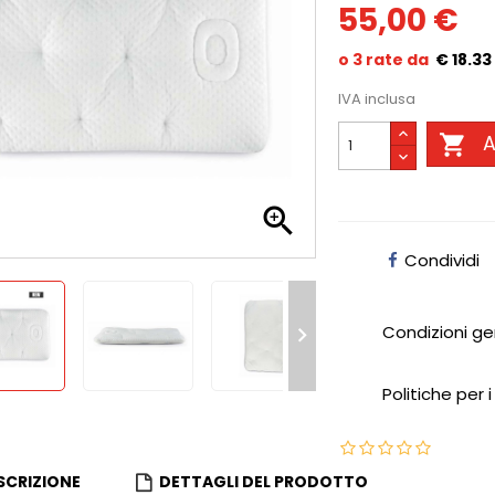
55,00 €
€ 18.33
IVA inclusa

A

Condividi
Condizioni ge

Politiche per i
SCRIZIONE
DETTAGLI DEL PRODOTTO