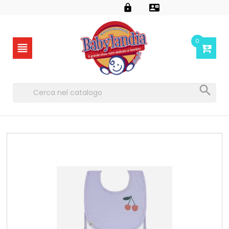


0

