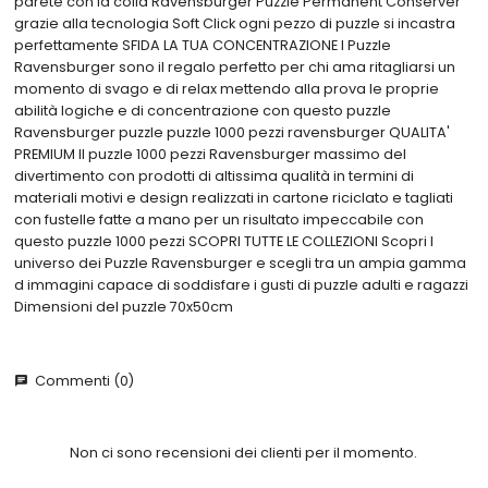
parete con la colla Ravensburger Puzzle Permanent Conserver
grazie alla tecnologia Soft Click ogni pezzo di puzzle si incastra
perfettamente SFIDA LA TUA CONCENTRAZIONE I Puzzle
Ravensburger sono il regalo perfetto per chi ama ritagliarsi un
momento di svago e di relax mettendo alla prova le proprie
abilità logiche e di concentrazione con questo puzzle
Ravensburger puzzle puzzle 1000 pezzi ravensburger QUALITA'
PREMIUM Il puzzle 1000 pezzi Ravensburger massimo del
divertimento con prodotti di altissima qualità in termini di
materiali motivi e design realizzati in cartone riciclato e tagliati
con fustelle fatte a mano per un risultato impeccabile con
questo puzzle 1000 pezzi SCOPRI TUTTE LE COLLEZIONI Scopri l
universo dei Puzzle Ravensburger e scegli tra un ampia gamma
d immagini capace di soddisfare i gusti di puzzle adulti e ragazzi
Dimensioni del puzzle 70x50cm
Commenti (0)
chat
Non ci sono recensioni dei clienti per il momento.