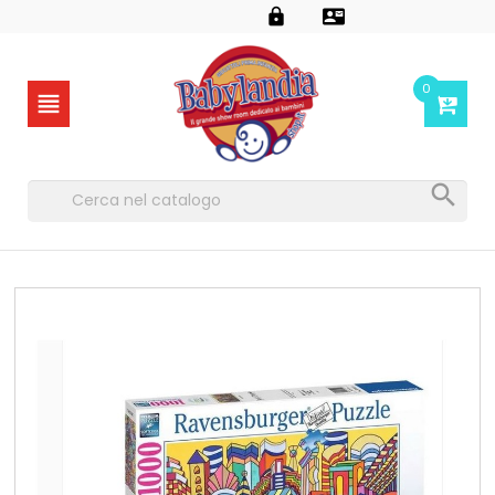


0

