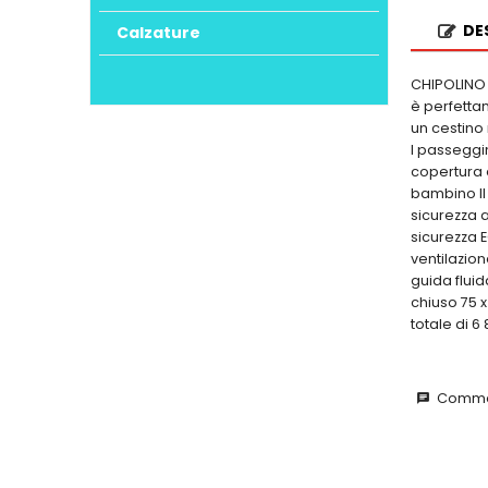
DE
Calzature
CHIPOLINO b
è perfettam
un cestino
I passeggi
copertura 
bambino Il 
sicurezza a
sicurezza E
ventilazion
guida fluid
chiuso 75 
totale di 6
Commen
chat