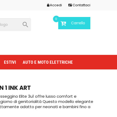
Accedi
Contattaci


0
Carrello

ESTIVI
AUTO E MOTO ELETTRICHE
IN 1 INK ART
seggino Elite 3u1 offre lusso comfort e
i giorno di genitorialità Questo modello elegante
fettamente adatto per neonati e bambini fino a