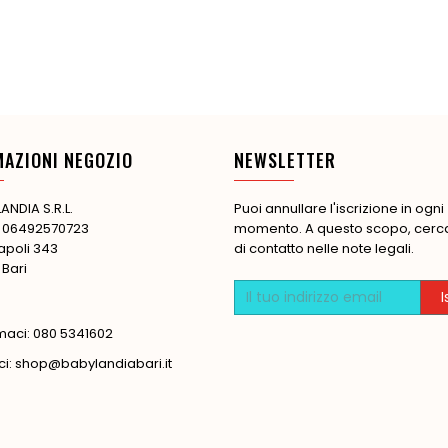
MAZIONI NEGOZIO
NEWSLETTER
ANDIA S.R.L.
Puoi annullare l'iscrizione in ogni
: 06492570723
momento. A questo scopo, cerca 
apoli 343
di contatto nelle note legali.
 Bari
maci:
080 5341602
ci:
shop@babylandiabari.it