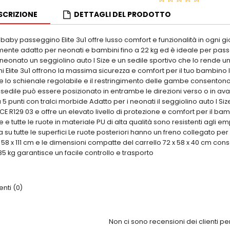
SCRIZIONE
DETTAGLI DEL PRODOTTO
aby passeggino Elite 3u1 offre lusso comfort e funzionalità in ogni gi
ente adatto per neonati e bambini fino a 22 kg ed è ideale per passeggi
 neonato un seggiolino auto I Size e un sedile sportivo che lo rende 
ni Elite 3u1 offrono la massima sicurezza e comfort per il tuo bambi
e lo schienale regolabile e il restringimento delle gambe consentono
sedile può essere posizionato in entrambe le direzioni verso o in avant
 5 punti con tralci morbide Adatto per i neonati il seggiolino auto I Si
CE R129 03 e offre un elevato livello di protezione e comfort per il b
e e tutte le ruote in materiale PU di alta qualità sono resistenti agl
a su tutte le superfici Le ruote posteriori hanno un freno collegato p
x 58 x 111 cm e le dimensioni compatte del carrello 72 x 58 x 40 cm 
 85 kg garantisce un facile controllo e trasporto
ti (0)
Non ci sono recensioni dei clienti p