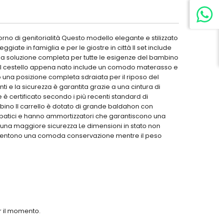
orno di genitorialità Questo modello elegante e stilizzato
ate in famiglia e per le giostre in città Il set include
una soluzione completa per tutte le esigenze del bambino
no Il cestello appena nato include un comodo materasso e
 una posizione completa sdraiata per il riposo del
i e la sicurezza è garantita grazie a una cintura di
ze è certificato secondo i più recenti standard di
ambino Il carrello è dotato di grande baldahon con
i empatici e hanno ammortizzatori che garantiscono una
er una maggiore sicurezza Le dimensioni in stato non
consentono una comoda conservazione mentre il peso
er il momento.