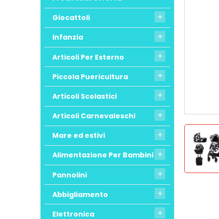
Giocattoli

Infanzia

Articoli Per Esterno

Piccola Puericultura

Articoli Scolastici

Articoli Carnevaleschi

Mare ed estivi

Alimentazione Per Bambini

Pannolini

Abbigliamento

Elettronica
