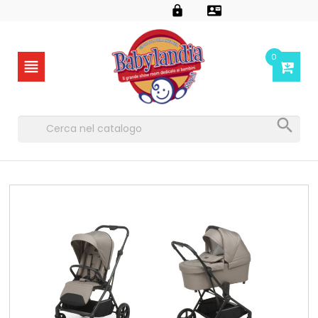


0

