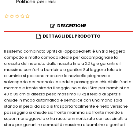
Politiche per i resi
DESCRIZIONE
DETTAGLI DEL PRODOTTO
Il sistema combinato Spritz di Foppapedretti è un trio leggero
compatto e molto comodo ideale per accompagnare la
crescita del neonato dalla nascita fino a 22 kg e garantire il
massimo comfort a bambino e genitori Sul leggero telaio in
alluminio si possono montare la navicella pieghevole
salvaspazio per neonato la seduta passeggino chiudibile fronte
mamma e fronte strada il seggiolino auto i Size per bambini da
40 a 85 cm di altezza peso massimo 13 kg Il telaio di Spritz si
chiude in modo automatico e semplice con una mano sola
stando in piedi da solo si trasporta facilmente e nella versione
passeggino si chiude sia fronte mamma sia fronte mondo E
super maneggevole e ha ruote ammortizzate con cuscinetti a
sfera per garantire comodità massima a bambino e genitori