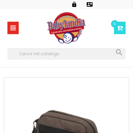


0

