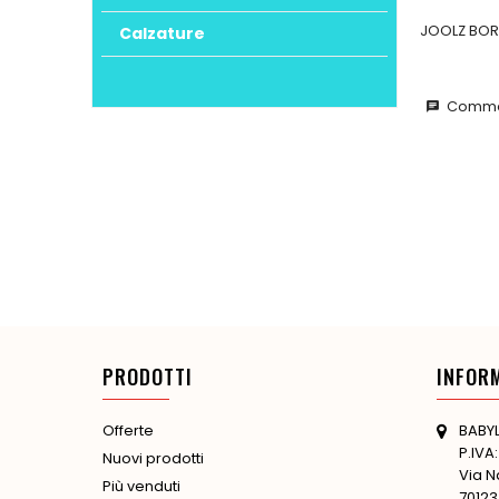
JOOLZ BOR
Calzature
Commen
chat
PRODOTTI
INFOR
BABYL
Offerte
P.IVA
Nuovi prodotti
Via N
Più venduti
70123