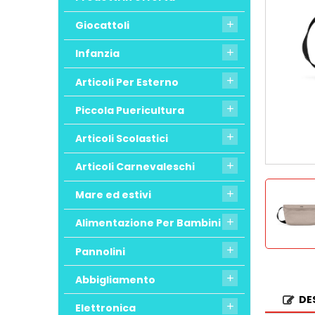
Giocattoli

Infanzia

Articoli Per Esterno

Piccola Puericultura

Articoli Scolastici

Articoli Carnevaleschi

Mare ed estivi

Alimentazione Per Bambini

Pannolini

Abbigliamento

DE
Elettronica
