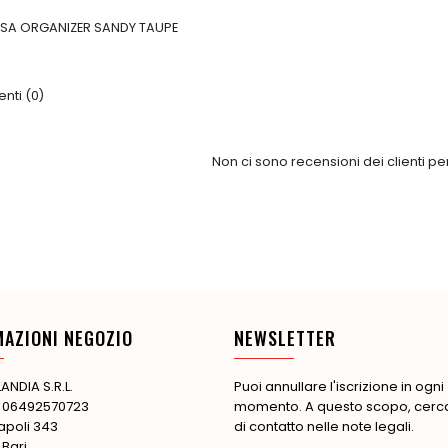
SA ORGANIZER SANDY TAUPE
ti (0)
Non ci sono recensioni dei clienti p
MAZIONI NEGOZIO
NEWSLETTER
ANDIA S.R.L.
Puoi annullare l'iscrizione in ogni
: 06492570723
momento. A questo scopo, cerca 
apoli 343
di contatto nelle note legali.
 Bari