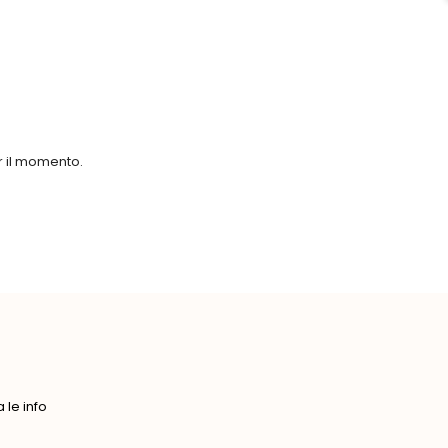
er il momento.
le info