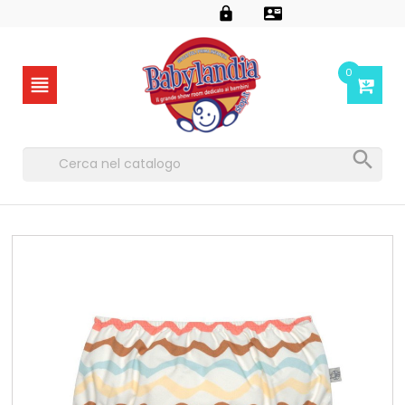


0

