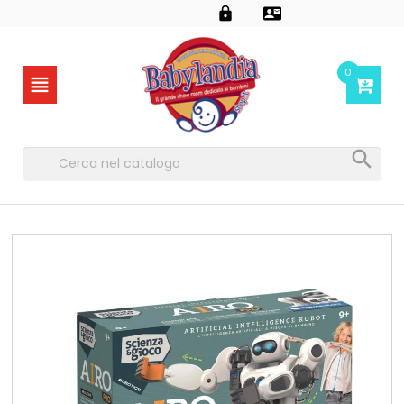


0

