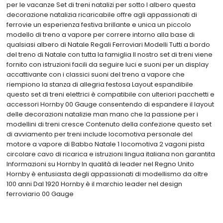
per le vacanze Set di treni natalizi per sotto l albero questa
decorazione natalizia ricaricabile offre agli appassionati di
ferrovie un esperienza festiva brillante e unica un piccolo
modello di treno a vapore per correre intorno alla base di
qualsiasi albero di Natale Regali Ferroviari Modelli Tutti a bordo
del treno di Natale con tutta la famiglia Il nostro set di treni viene
fornito con istruzioni facili da seguire luci e suoni per un display
accattivante con i classici suoni del treno a vapore che
riempiono la stanza di allegria festosa Layout espandibile
questo set di treni elettrici è compatibile con ulteriori pacchetti e
accessori Hornby 00 Gauge consentendo di espandere il layout
delle decorazioni natalizie man mano che la passione per i
modellini di treni cresce Contenuto della confezione questo set
di avviamento per treni include locomotiva personale del
motore a vapore di Babbo Natale 1 locomotiva 2 vagoni pista
circolare cavo di ricarica e istruzioni lingua italiana non garantita
Informazioni su Hornby In qualità di leader nel Regno Unito
Hornby è entusiasta degli appassionati di modellismo da oltre
100 anni Dal 1920 Hornby è il marchio leader nel design
ferroviario 00 Gauge