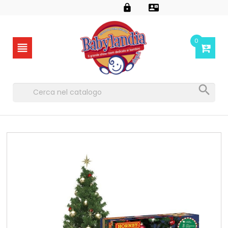


0

