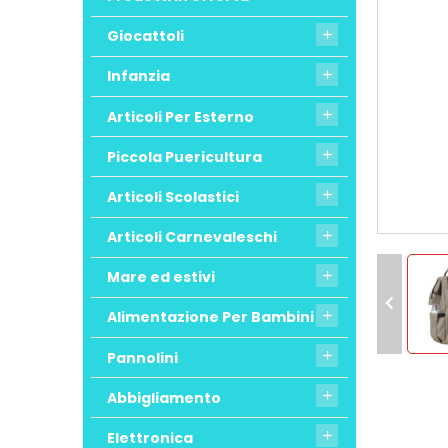
Giocattoli

Infanzia

Articoli Per Esterno

Piccola Puericultura

Articoli Scolastici

Articoli Carnevaleschi

Mare ed estivi


Alimentazione Per Bambini

Pannolini

Abbigliamento

Elettronica
