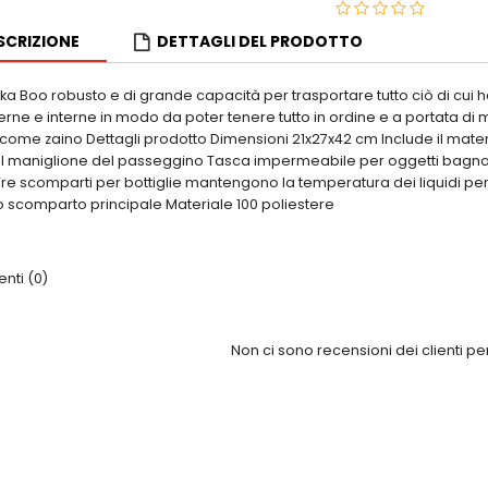
SCRIZIONE
DETTAGLI DEL PRODOTTO
kka Boo robusto e di grande capacità per trasportare tutto ciò di cui
erne e interne in modo da poter tenere tutto in ordine e a portata di 
come zaino Dettagli prodotto Dimensioni 21x27x42 cm Include il mater
al maniglione del passeggino Tasca impermeabile per oggetti bagnati m
Tre scomparti per bottiglie mantengono la temperatura dei liquidi per
o scomparto principale Materiale 100 poliestere
ti (0)
Non ci sono recensioni dei clienti p