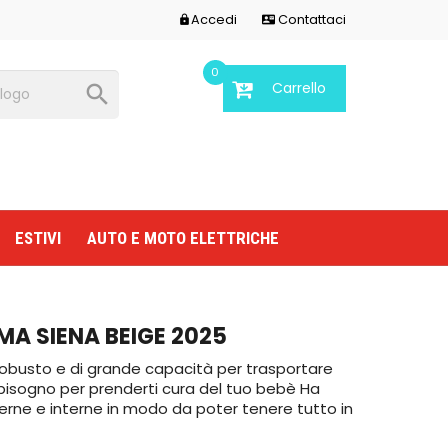
Accedi
Contattaci


0
Carrello

ESTIVI
AUTO E MOTO ELETTRICHE
A SIENA BEIGE 2025
 robusto e di grande capacità per trasportare
i bisogno per prenderti cura del tuo bebè Ha
erne e interne in modo da poter tenere tutto in