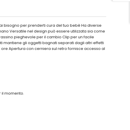
 hai bisogno per prenderti cura del tuo bebè Ha diverse
mano Versatile nel design può essere utilizzata sia come
assino pieghevole per il cambio Clip per un facile
antiene gli oggetti bagnati separati dagli altri effetti
 ore Apertura con cerniera sul retro fornisce accesso al
er il momento.