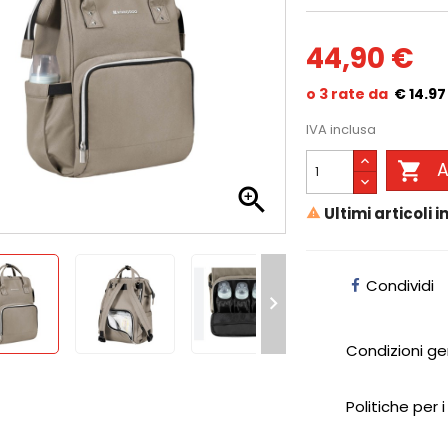
44,90 €
€ 14.97
IVA inclusa

A

Ultimi articoli 

Condividi

Condizioni ge
Politiche per i