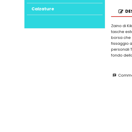
Calzature
DE
Zaino di Ki
tasche est
borsa che 
fissaggio 
personali 
fondo dell
Commen
chat