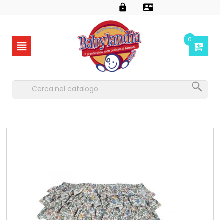


0

