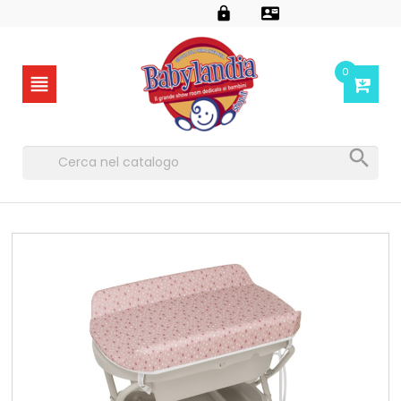


0

