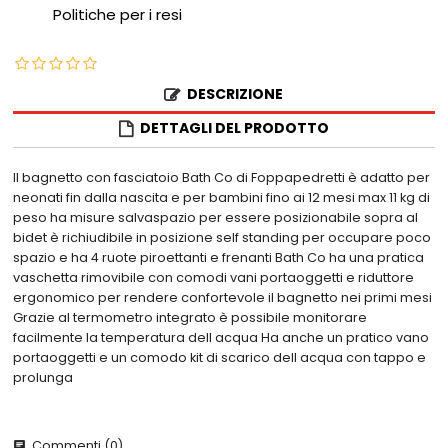
Politiche per i resi
DESCRIZIONE
DETTAGLI DEL PRODOTTO
Il bagnetto con fasciatoio Bath Co di Foppapedretti è adatto per
neonati fin dalla nascita e per bambini fino ai 12 mesi max 11 kg di
peso ha misure salvaspazio per essere posizionabile sopra al
bidet è richiudibile in posizione self standing per occupare poco
spazio e ha 4 ruote piroettanti e frenanti Bath Co ha una pratica
vaschetta rimovibile con comodi vani portaoggetti e riduttore
ergonomico per rendere confortevole il bagnetto nei primi mesi
Grazie al termometro integrato è possibile monitorare
facilmente la temperatura dell acqua Ha anche un pratico vano
portaoggetti e un comodo kit di scarico dell acqua con tappo e
prolunga
Commenti (0)
chat